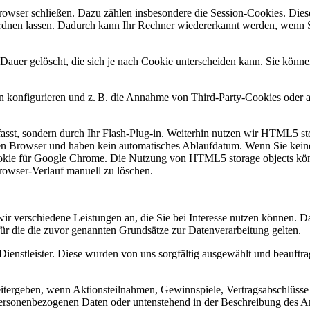
rowser schließen. Dazu zählen insbesondere die Session-Cookies. Diese
rdnen lassen. Dadurch kann Ihr Rechner wiedererkannt werden, wenn S
Dauer gelöscht, die sich je nach Cookie unterscheiden kann. Sie könne
konfigurieren und z. B. die Annahme von Third-Party-Cookies oder all
asst, sondern durch Ihr Flash-Plug-in. Weiterhin nutzen wir HTML5 st
en Browser und haben kein automatisches Ablaufdatum. Wenn Sie kein
Cookie für Google Chrome. Die Nutzung von HTML5 storage objects kö
rowser-Verlauf manuell zu löschen.
wir verschiedene Leistungen an, die Sie bei Interesse nutzen können.
für die die zuvor genannten Grundsätze zur Datenverarbeitung gelten.
r Dienstleister. Diese wurden von uns sorgfältig ausgewählt und beauf
eitergeben, wenn Aktionsteilnahmen, Gewinnspiele, Vertragsabschlüsse
personenbezogenen Daten oder untenstehend in der Beschreibung des A