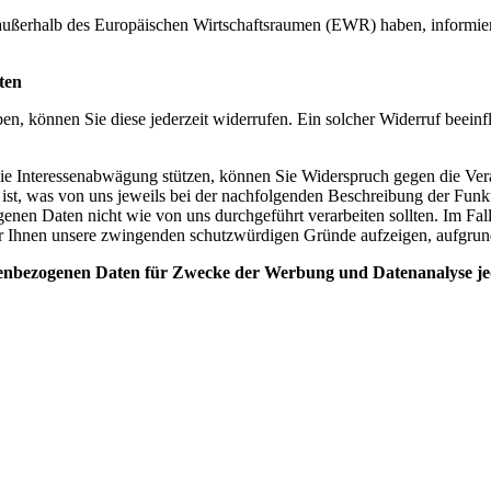
aat außerhalb des Europäischen Wirtschaftsraumen (EWR) haben, informi
ten
aben, können Sie diese jederzeit widerrufen. Ein solcher Widerruf beein
ie Interessenabwägung stützen, können Sie Widerspruch gegen die Verar
ch ist, was von uns jeweils bei der nachfolgenden Beschreibung der Fun
nen Daten nicht wie von uns durchgeführt verarbeiten sollten. Im Fal
r Ihnen unsere zwingenden schutzwürdigen Gründe aufzeigen, aufgrund 
onenbezogenen Daten für Zwecke der Werbung und Datenanalyse j