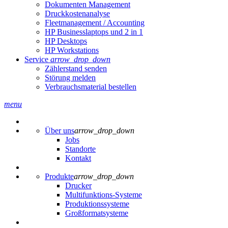
Dokumenten Management
Druckkostenanalyse
Fleetmanagement / Accounting
HP Businesslaptops und 2 in 1
HP Desktops
HP Workstations
Service
arrow_drop_down
Zählerstand senden
Störung melden
Verbrauchsmaterial bestellen
menu
Über uns
arrow_drop_down
Jobs
Standorte
Kontakt
Produkte
arrow_drop_down
Drucker
Multifunktions-Systeme
Produktionssysteme
Großformatsysteme